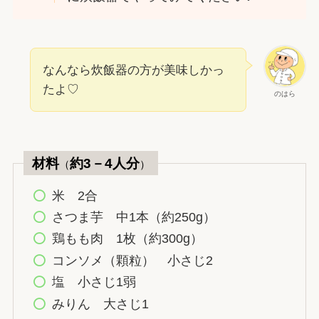
なんなら炊飯器の方が美味しかっ
たよ♡
のはら
材料
約3－4人分
（
）
米 2合
さつま芋 中1本（約250g）
鶏もも肉 1枚（約300g）
コンソメ（顆粒） 小さじ2
塩 小さじ1弱
みりん 大さじ1