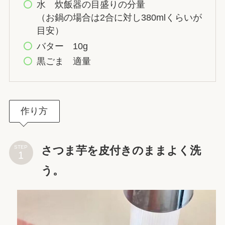
水 炊飯器の目盛りの分量
（お鍋の場合は2合に対し380mlくらいが
目安）
バター 10g
黒ごま 適量
作り方
さつま芋を皮付きのままよく洗
STEP
う。