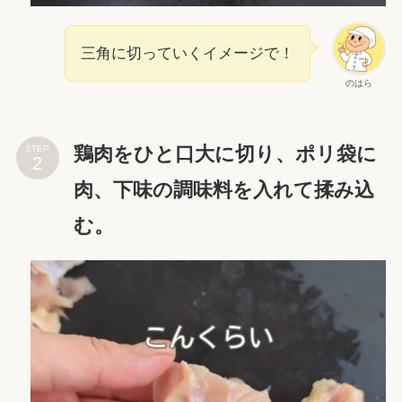
三角に切っていくイメージで！
のはら
鶏肉をひと口大に切り、ポリ袋に
STEP
肉、下味の調味料を⁡入れて揉み込
む。